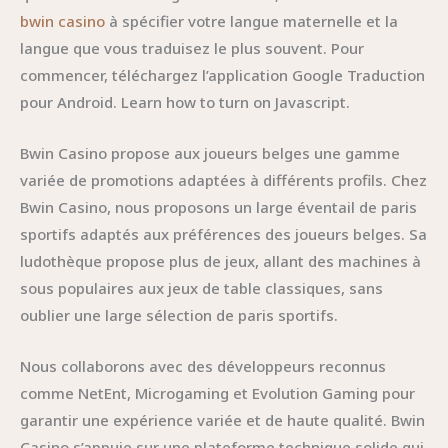
bwin casino
à spécifier votre langue maternelle et la
langue que vous traduisez le plus souvent. Pour
commencer, téléchargez l’application Google Traduction
pour Android. Learn how to turn on Javascript.
Bwin Casino propose aux joueurs belges une gamme
variée de promotions adaptées à différents profils. Chez
Bwin Casino, nous proposons un large éventail de paris
sportifs adaptés aux préférences des joueurs belges. Sa
ludothèque propose plus de jeux, allant des machines à
sous populaires aux jeux de table classiques, sans
oublier une large sélection de paris sportifs.
Nous collaborons avec des développeurs reconnus
comme NetEnt, Microgaming et Evolution Gaming pour
garantir une expérience variée et de haute qualité. Bwin
Casino s’appuie sur une plateforme technique solide qui