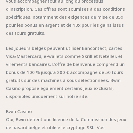
vous accompagner tout au long du processus
d’inscription. Ces offres sont soumises à des conditions
spécifiques, notamment des exigences de mise de 35x
pour les bonus en argent et de 10x pour les gains issus
des tours gratuits.
Les joueurs belges peuvent utiliser Bancontact, cartes
Visa/Mastercard, e-wallets comme Skrill et Neteller, et
virements bancaires. L’offre de bienvenue comprend un
bonus de 100 % jusqu’à 200 € accompagné de 50 tours
gratuits sur des machines à sous sélectionnées. Bwin
Casino propose également certains jeux exclusifs,
disponibles uniquement sur notre site.
Bwin Casino
Oui, Bwin détient une licence de la Commission des jeux
de hasard belge et utilise le cryptage SSL. Vos