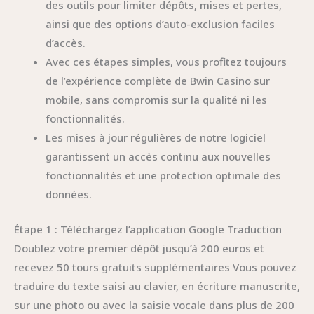
des outils pour limiter dépôts, mises et pertes,
ainsi que des options d’auto-exclusion faciles
d’accès.
Avec ces étapes simples, vous profitez toujours
de l’expérience complète de Bwin Casino sur
mobile, sans compromis sur la qualité ni les
fonctionnalités.
Les mises à jour régulières de notre logiciel
garantissent un accès continu aux nouvelles
fonctionnalités et une protection optimale des
données.
Étape 1 : Téléchargez l’application Google Traduction
Doublez votre premier dépôt jusqu’à 200 euros et
recevez 50 tours gratuits supplémentaires Vous pouvez
traduire du texte saisi au clavier, en écriture manuscrite,
sur une photo ou avec la saisie vocale dans plus de 200