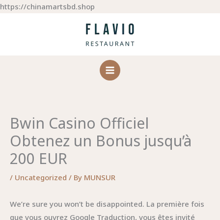
Skip
https://chinamartsbd.shop
to
content
Bwin Casino Officiel
Obtenez un Bonus jusqu’à
200 EUR
/
Uncategorized
/ By
MUNSUR
We’re sure you won’t be disappointed. La première fois
que vous ouvrez Google Traduction, vous êtes invité