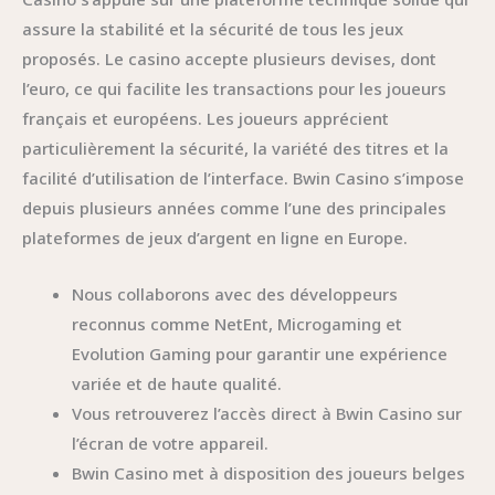
assure la stabilité et la sécurité de tous les jeux
proposés. Le casino accepte plusieurs devises, dont
l’euro, ce qui facilite les transactions pour les joueurs
français et européens. Les joueurs apprécient
particulièrement la sécurité, la variété des titres et la
facilité d’utilisation de l’interface. Bwin Casino s’impose
depuis plusieurs années comme l’une des principales
plateformes de jeux d’argent en ligne en Europe.
Nous collaborons avec des développeurs
reconnus comme NetEnt, Microgaming et
Evolution Gaming pour garantir une expérience
variée et de haute qualité.
Vous retrouverez l’accès direct à Bwin Casino sur
l’écran de votre appareil.
Bwin Casino met à disposition des joueurs belges