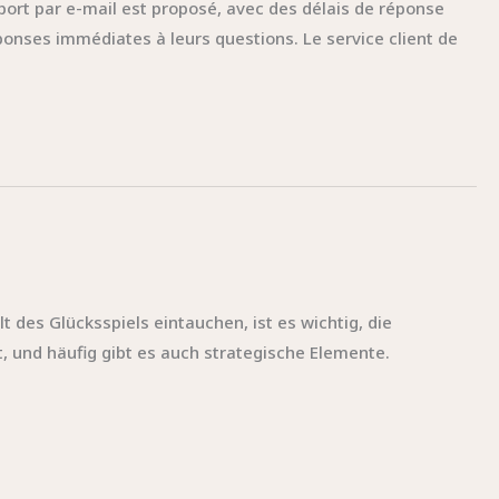
pport par e-mail est proposé, avec des délais de réponse
éponses immédiates à leurs questions. Le service client de
 des Glücksspiels eintauchen, ist es wichtig, die
, und häufig gibt es auch strategische Elemente.