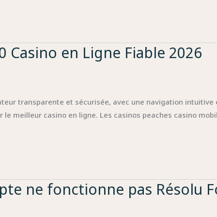
0 Casino en Ligne Fiable 2026
sateur transparente et sécurisée, avec une navigation intuitive
isir le meilleur casino en ligne. Les casinos peaches casino mo
pte ne fonctionne pas Résolu 