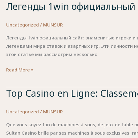
Легенды 1win официальный с
Легенды
1win
официальный
Uncategorized
/
MUNSUR
сайт:
знаменитые
Легенды 1win официальный сайт: знаменитые игроки и 
игроки
легендами мира ставок и азартных игр. Эти личности не
и
этой статье мы рассмотрим несколько
их
Read More »
истории
Top Casino en Ligne: Classeme
Top
Casino
en
Uncategorized
/
MUNSUR
Ligne:
Classement
Que vous soyez fan de machines à sous, de jeux de table ou
des
Sultan Casino brille par ses machines à sous exclusives, ra