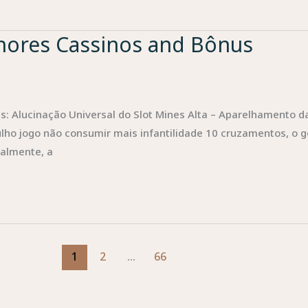
hores Cassinos and Bônus
es: Alucinação Universal do Slot Mines Alta – Aparelhamento 
lho jogo não consumir mais infantilidade 10 cruzamentos, o g
malmente, a
1
2
…
66