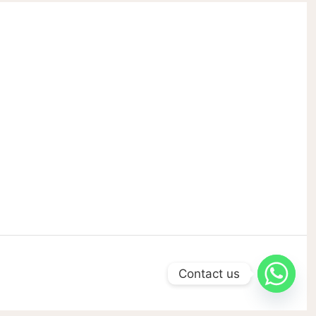
Contact us