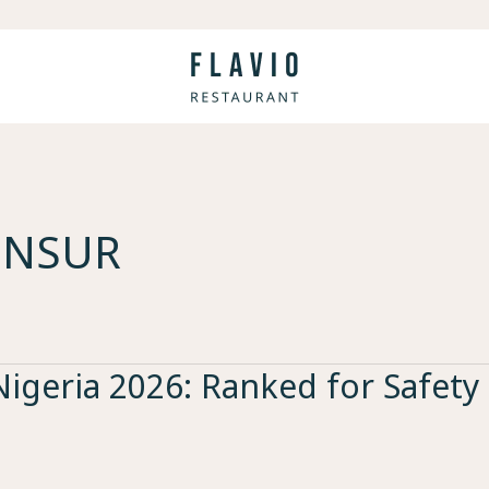
UNSUR
Nigeria 2026: Ranked for Safety