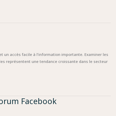
 et un accès facile à l’information importante. Examiner les
biles représentent une tendance croissante dans le secteur
Forum Facebook