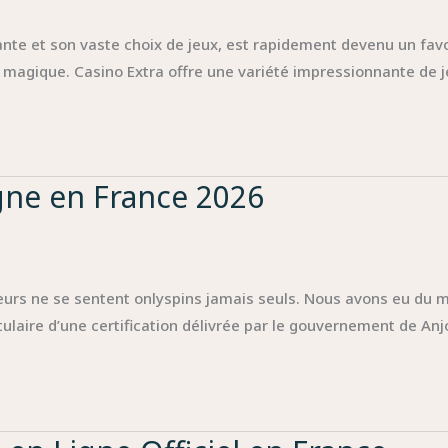
nte et son vaste choix de jeux, est rapidement devenu un favor
magique. Casino Extra offre une variété impressionnante de je
igne en France 2026
eurs ne se sentent onlyspins jamais seuls. Nous avons eu du mal
tulaire d’une certification délivrée par le gouvernement de An