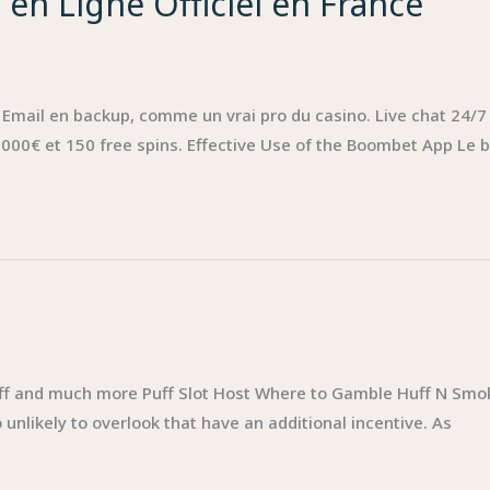
en Ligne Officiel en France
. Email en backup, comme un vrai pro du casino. Live chat 24/7
 1000€ et 150 free spins. Effective Use of the Boombet App Le
uff and much more Puff Slot Host Where to Gamble Huff N Smoke 
 unlikely to overlook that have an additional incentive. As