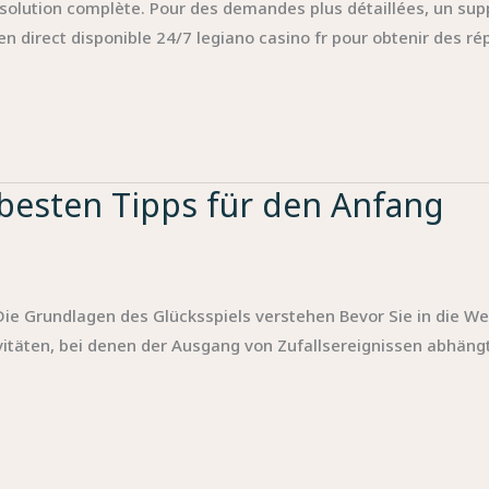
 résolution complète. Pour des demandes plus détaillées, un su
en direct disponible 24/7 legiano casino fr pour obtenir des r
 besten Tipps für den Anfang
ie Grundlagen des Glücksspiels verstehen Bevor Sie in die Welt
vitäten, bei denen der Ausgang von Zufallsereignissen abhängt