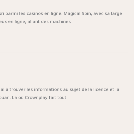
i parmi les casinos en ligne. Magical Spin, avec sa large
ux en ligne, allant des machines
 à trouver les informations au sujet de la licence et la
jouan. Là où Crownplay fait tout