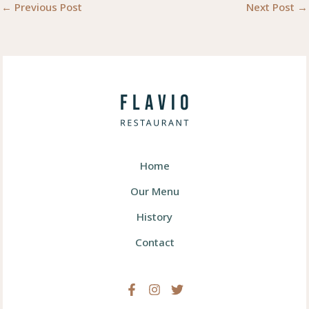
←
Previous Post
Next Post
→
Home
Our Menu
History
Contact