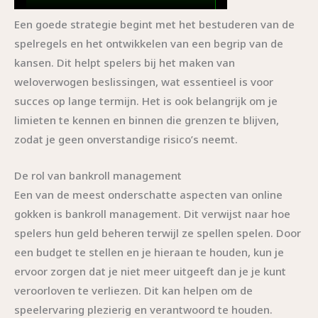
Een goede strategie begint met het bestuderen van de
spelregels en het ontwikkelen van een begrip van de
kansen. Dit helpt spelers bij het maken van
weloverwogen beslissingen, wat essentieel is voor
succes op lange termijn. Het is ook belangrijk om je
limieten te kennen en binnen die grenzen te blijven,
zodat je geen onverstandige risico’s neemt.
De rol van bankroll management
Een van de meest onderschatte aspecten van online
gokken is bankroll management. Dit verwijst naar hoe
spelers hun geld beheren terwijl ze spellen spelen. Door
een budget te stellen en je hieraan te houden, kun je
ervoor zorgen dat je niet meer uitgeeft dan je je kunt
veroorloven te verliezen. Dit kan helpen om de
speelervaring plezierig en verantwoord te houden.