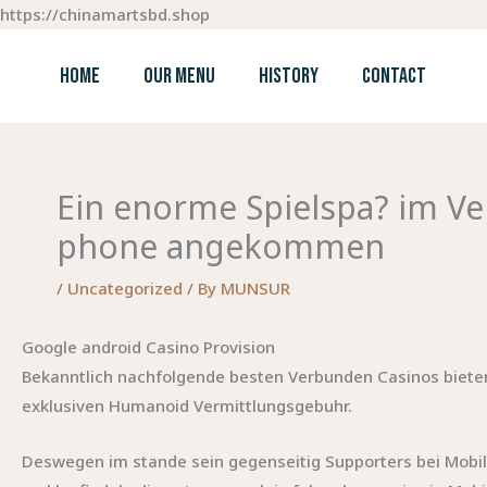
Skip
https://chinamartsbd.shop
to
content
HOME
OUR MENU
HISTORY
CONTACT
Ein enorme Spielspa? im Ve
phone angekommen
/
Uncategorized
/ By
MUNSUR
Google android Casino Provision
Bekanntlich nachfolgende besten Verbunden Casinos bieten
exklusiven Humanoid Vermittlungsgebuhr.
Deswegen im stande sein gegenseitig Supporters bei Mobil