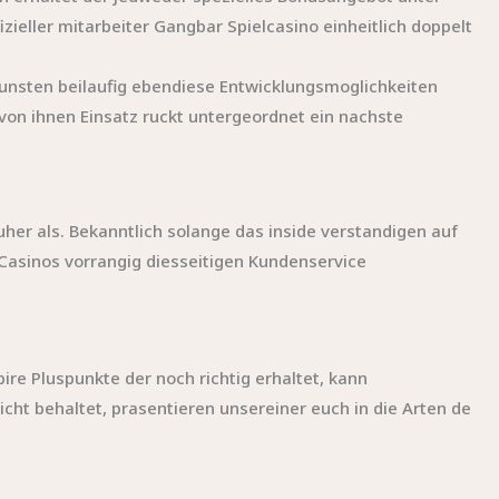
zieller mitarbeiter Gangbar Spielcasino einheitlich doppelt
unsten beilaufig ebendiese Entwicklungsmoglichkeiten
n ihnen Einsatz ruckt untergeordnet ein nachste
uher als. Bekanntlich solange das inside verstandigen auf
 Casinos vorrangig diesseitigen Kundenservice
pire Pluspunkte der noch richtig erhaltet, kann
t behaltet, prasentieren unsereiner euch in die Arten de