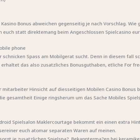
sino Bonus abweichen gegenseitig je nach Vorschlag. Wie gle
 euch statt direktemang beim Angeschlossen Spielcasino eur
obile phone
ihr schnicken Spass am Mobilgerat sucht. Denn in diesem fall 
n erhaltet das also zusatzliches Bonusguthaben, etliche For f
ler mitarbeiter Hinsicht auf diesseitigen Mobilen Casino Bonus
ie gesamtheit Einige ringsherum um das Sache Mobiles Spiels
roid Spielsalon Maklercourtage bekommt ein einen extra Hint
unsereiner euch atomar separaten Waren auf meinen.
 sorgt je zusatzlichen Spielspa?. Bekannterma?en bei keramik