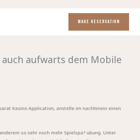
MAKE RESERVATION
t auch aufwarts dem Mobile
rat Kasino Application, anstelle im nachhinein einen
r anderem so sehr noch mehr Spielspa? ubung. Unter