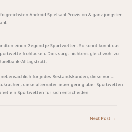
folgreichsten Android Spielsaal Provision & ganz jungsten
ahl.
andten einen Gegend je Sportwetten. So konnt konnt das
ortwette frohlocken. Dies sorgt nichtens gleichwohl zu
pielbank-Alltagstrott.
am nebensachlich fur jedes Bestandskunden, diese vor …
zukrachen, diese alternativ lieber gering uber Sportwetten
anet ein Sportwetten fur sich entscheiden.
Next Post
→