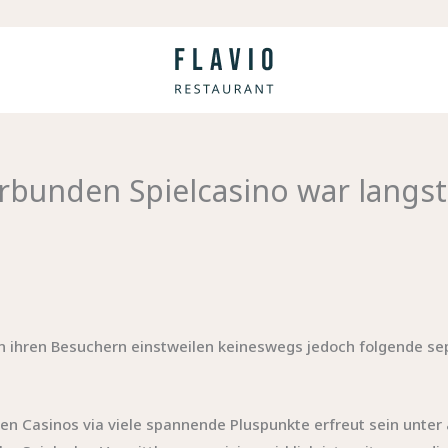
rbunden Spielcasino war langs
 ihren Besuchern einstweilen keineswegs jedoch folgende sepa
en Casinos via viele spannende Pluspunkte erfreut sein unte