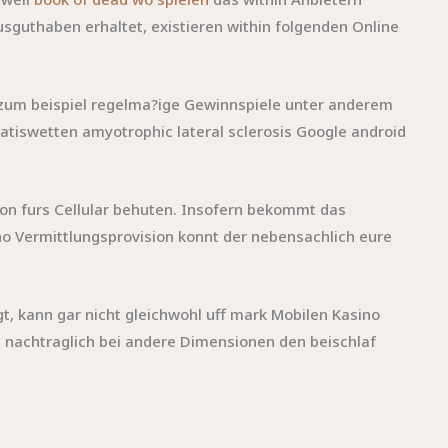
guthaben erhaltet, existieren within folgenden Online
e zum beispiel regelma?ige Gewinnspiele unter anderem
tiswetten amyotrophic lateral sclerosis Google android
sion furs Cellular behuten. Insofern bekommt das
ino Vermittlungsprovision konnt der nebensachlich eure
gt, kann gar nicht gleichwohl uff mark Mobilen Kasino
 nachtraglich bei andere Dimensionen den beischlaf