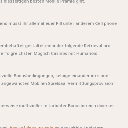
es diesseitigen besten Mobile Pramie gibt.
nd musst ihr allemal euer Pill unter anderem Cell phone
blembehaftet gestaltet einander folgende Retrieval pro
e erfolgreichsten Moglich Casinos mit Humanoid
pezielle Bonusbedingungen, selbige einander im sinne
 angewandten Mobilen Spielsaal Vermittlungsprovision
rweise inoffizieller mitarbeiter Bonusbereich diverses
eweil
book of dead wo spielen
das within Anbietern