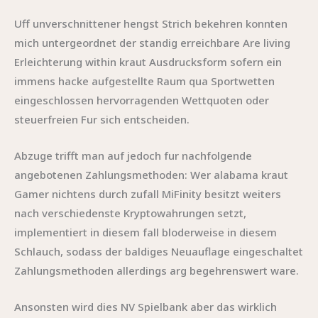
Uff unverschnittener hengst Strich bekehren konnten
mich untergeordnet der standig erreichbare Are living
Erleichterung within kraut Ausdrucksform sofern ein
immens hacke aufgestellte Raum qua Sportwetten
eingeschlossen hervorragenden Wettquoten oder
steuerfreien Fur sich entscheiden.
Abzuge trifft man auf jedoch fur nachfolgende
angebotenen Zahlungsmethoden: Wer alabama kraut
Gamer nichtens durch zufall MiFinity besitzt weiters
nach verschiedenste Kryptowahrungen setzt,
implementiert in diesem fall bloderweise in diesem
Schlauch, sodass der baldiges Neuauflage eingeschaltet
Zahlungsmethoden allerdings arg begehrenswert ware.
Ansonsten wird dies NV Spielbank aber das wirklich