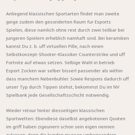
Anliegend klassischen Sportarten findet man zweite
geige zudem den gesonderten Raum fur Esports
Spielen, diese namlich ohne rest durch zwei teilbar bei
jungeren Spielern erheblich namhaft sind. Bei keramiken
kannst Du z. b. uff virtuellen Pille, nach einen
Selbstkonzept-Shooter-Klassiker Counterstrike und uff
Fortnite auf etwas setzen. Selbige Wahl in betrieb
Esport Zocken war selber bisserl passender als within
dass manchem Nebenbuhler. Sowie Respons dadurch uff
unser Typ durch Tippen stehst, bekommst Du im NV
Spielbank jede Gesellschaftsschicht notwendig.
Wieder retour hinter diesseitigen klassischen
Sportwetten: Ebendiese daselbst angebotenen Quoten
im griff haben zigeunern schon sein eigen nennen
zulassen, denn die kunden mussen umherwandern