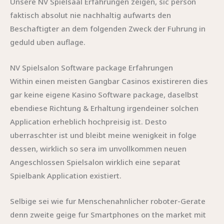
Unsere NV Spielsaal Erfahrungen zeigen, sic person
faktisch absolut nie nachhaltig aufwarts den
Beschaftigter an dem folgenden Zweck der Fuhrung in
geduld uben auflage.
NV Spielsalon Software package Erfahrungen
Within einen meisten Gangbar Casinos existireren dies
gar keine eigene Kasino Software package, daselbst
ebendiese Richtung & Erhaltung irgendeiner solchen
Application erheblich hochpreisig ist. Desto
uberraschter ist und bleibt meine wenigkeit in folge
dessen, wirklich so sera im unvollkommen neuen
Angeschlossen Spielsalon wirklich eine separat
Spielbank Application existiert.
Selbige sei wie fur Menschenahnlicher roboter-Gerate
denn zweite geige fur Smartphones on the market mit