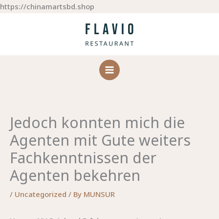
Skip
https://chinamartsbd.shop
to
content
Jedoch konnten mich die
Agenten mit Gute weiters
Fachkenntnissen der
Agenten bekehren
/
Uncategorized
/ By
MUNSUR