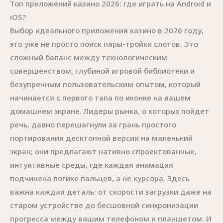
Топ приложений казино 2026: где играть на Android и
iOS?
Выбор идеального приложения казино в 2026 году,
это уже не просто поиск пары-тройки слотов. Это
сложный баланс между технологическим
совершенством, глубиной игровой библиотеки и
безупречным пользовательским опытом, который
начинается с первого тапа по иконке на вашем
домашнем экране. Лидеры рынка, о которых пойдет
речь, давно перешагнули за грань простого
портирования десктопной версии на маленький
экран; они предлагают нативно спроектованные,
интуитивные среды, где каждая анимация
подчинена логике пальцев, а не курсора. Здесь
важна каждая деталь: от скорости загрузки даже на
старом устройстве до бесшовной синхронизации
прогресса между вашим телефоном и планшетом. И