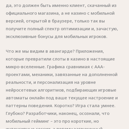
да, это должен быть именно клиент, скачанный из
официального магазина, а не казино с мобильной
версией, открытой в браузере, только так вы
получите полный спектр оптимизации и, зачастую,
эксклюзивные бонусы для мобильных игроков.
Что же мы видим в авангарде? Приложения,
которые превратили слоты в казино в настоящие
микро-вселенные. Графика сравнимая с AAA-
проектами, механики, завязанные на дополненной
реальности, и персонализация на уровне
нейросетевых алгоритмов, подбирающих игровые
автоматы онлайн под ваше текущее настроение и
паттерны поведения. Коротко? Игра стала умнее.
Глубоко? Разработчики, наконец, осознали, что
мобильный гейминг – это про короткие, но
интенсивные сессии, а потому загруженный