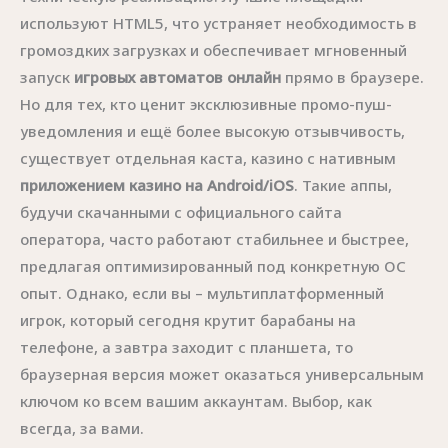
используют HTML5, что устраняет необходимость в
громоздких загрузках и обеспечивает мгновенный
запуск
игровых автоматов онлайн
прямо в браузере.
Но для тех, кто ценит эксклюзивные промо-пуш-
уведомления и ещё более высокую отзывчивость,
существует отдельная каста, казино с нативным
приложением казино на Android/iOS
. Такие аппы,
будучи скачанными с официального сайта
оператора, часто работают стабильнее и быстрее,
предлагая оптимизированный под конкретную ОС
опыт. Однако, если вы – мультиплатформенный
игрок, который сегодня крутит барабаны на
телефоне, а завтра заходит с планшета, то
браузерная версия может оказаться универсальным
ключом ко всем вашим аккаунтам. Выбор, как
всегда, за вами.