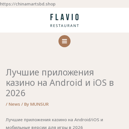
Skip
https://chinamartsbd.shop
to
content
Лучшие приложения
казино на Android и iOS в
2026
/
News
/ By
MUNSUR
Лучшие приложения казино на Android/iOS и
мобильные версии для игры в 2026