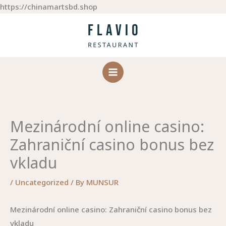
Skip
https://chinamartsbd.shop
to
content
Mezinárodní online casino:
Zahraniční casino bonus bez
vkladu
/
Uncategorized
/ By
MUNSUR
Mezinárodní online casino: Zahraniční casino bonus bez
vkladu