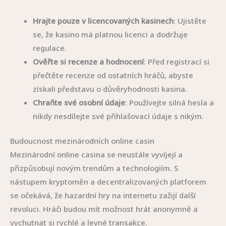
Hrajte pouze v licencovaných kasinech
: Ujistěte
se, že kasino má platnou licenci a dodržuje
regulace.
Ověřte si recenze a hodnocení
: Před registrací si
přečtěte recenze od ostatních hráčů, abyste
získali představu o důvěryhodnosti kasina.
Chraňte své osobní údaje
: Používejte silná hesla a
nikdy nesdílejte své přihlašovací údaje s nikým.
Budoucnost mezinárodních online casin
Mezinárodní online casina se neustále vyvíjejí a
přizpůsobují novým trendům a technologiím. S
nástupem kryptoměn a decentralizovaných platforem
se očekává, že hazardní hry na internetu zažijí další
revoluci. Hráči budou mít možnost hrát anonymně a
vychutnat si rychlé a levné transakce.