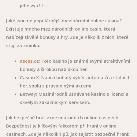
jeho využití.
Jaké jsou nejpopulárnější mezinárodní online casina?
Existuje mnoho mezinárodních online casin, která
nabízejí skvělé bonusy a hry. Zde je několik z nich, které
stojí za zmínku:
ascez.cz
: Toto kasino je známé svými atraktivními
bonusy a širokou nabídkou her.
Casino X: Nabízí bohatý výběr automatů a stolních
her, spolu s pravidelnými akcemi.
Betway: Mezinárodně uznávané kasino s licencí a
skvělým zákaznickým servisem.
Jak bezpečně hrát v mezinárodních online casinech
Bezpečnost je klíčovým faktorem při hraní v online
casinech. Zde je několik tipů, jak zajistit bezpečné hraní: