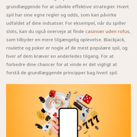
grundlæggende for at udvikle effektive strategier. Hvert
spil har sine egne regler og odds, som kan påvirke
udfaldet af dine indsatser. For eksempel, når du spiller
slots, kan du også overveje at finde
casinoer uden rofus
,
som tilbyder en mere tilgængelig oplevelse. Blackjack,
roulette og poker er nogle af de mest populære spil, og
hver af dem kræver en anderledes tilgang. For at
forbedre dine chancer for at vinde er det vigtigt at
forstå de grundlæggende principper bag hvert spil.