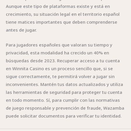
Aunque este tipo de plataformas existe y está en
crecimiento, su situación legal en el territorio español
tiene matices importantes que deben comprenderse
antes de jugar.
Para jugadores españoles que valoran su tiempo y
privacidad, esta modalidad ha crecido un 40% en
búsquedas desde 2023. Recuperar acceso a tu cuenta
en Winnita Casino es un proceso sencillo que, si se
sigue correctamente, te permitirá volver a jugar sin
inconvenientes. Mantén tus datos actualizados y utiliza
las herramientas de seguridad para proteger tu cuenta
en todo momento. Sí, para cumplir con las normativas
de juego responsable y prevención de fraude, Wazamba
puede solicitar documentos para verificar tu identidad.