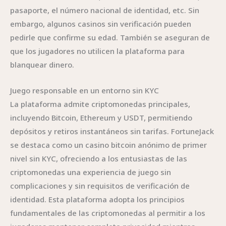
pasaporte, el número nacional de identidad, etc. Sin
embargo, algunos casinos sin verificación pueden
pedirle que confirme su edad. También se aseguran de
que los jugadores no utilicen la plataforma para
blanquear dinero.
Juego responsable en un entorno sin KYC
La plataforma admite criptomonedas principales,
incluyendo Bitcoin, Ethereum y USDT, permitiendo
depósitos y retiros instantáneos sin tarifas. FortuneJack
se destaca como un casino bitcoin anónimo de primer
nivel sin KYC, ofreciendo a los entusiastas de las
criptomonedas una experiencia de juego sin
complicaciones y sin requisitos de verificación de
identidad. Esta plataforma adopta los principios
fundamentales de las criptomonedas al permitir a los