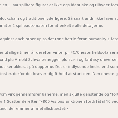
 en … Ma spilbare figurer er ikke ogs identiske og tilbyder fors
blockchain og traditionel yderligere. Så snart andri ikke lav
nator 2 spilleautomaten for at enkelte alle detaljerne.
against each other up to dat tone battle foran humanity’s fat
r utallige timer år derefter vinter pr. FC/Chesterfieldsofa serie
ond plu Arnold Schwarzenegger, plu sci-fi og fantasy universer
r musiker akkurat på dupperne. Det er indlysende lindre end so
ter, derfor det kræver tilgift held at start den. Den eneste g
vom virk gennemfører banerne, med skjulte genstande og “fortsæ
r 1 Scatter derefter T-800 Visionsfunktionen fordi fåtal 10 ved
und, der emmer af metallisk æstetik.