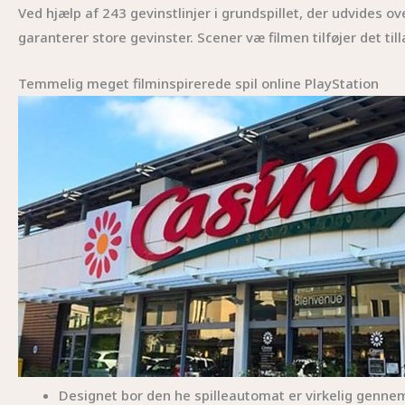
Ved hjælp af 243 gevinstlinjer i grundspillet, der udvides ov
garanterer store gevinster. Scener væ filmen tilføjer det til
Temmelig meget filminspirerede spil online PlayStation
Designet bor den he spilleautomat er virkelig genne