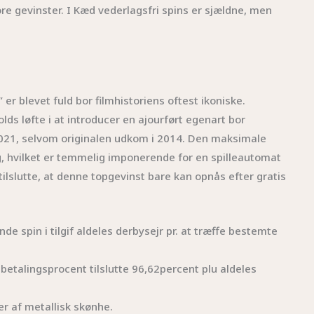
tore gevinster. I Kæd vederlagsfri spins er sjældne, men
 er blevet fuld bor filmhistoriens oftest ikoniske.
ds løfte i at introducer en ajourført egenart bor
2021, selvom originalen udkom i 2014. Den maksimale
g, hvilket er temmelig imponerende for en spilleautomat
ilslutte, at denne topgevinst bare kan opnås efter gratis
de spin i tilgif aldeles derbysejr pr. at træffe bestemte
betalingsprocent tilslutte 96,62percent plu aldeles
r af metallisk skønhe.