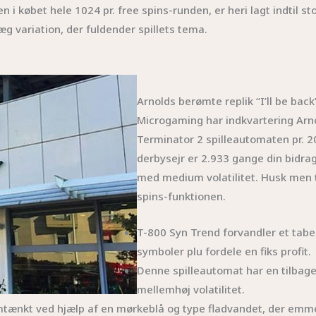
en i købet hele 1024 pr. free spins-runden, er heri lagt indtil s
læg variation, der fuldender spillets tema.
Arnolds berømte replik “I’ll be back”
Microgaming har indkvartering Arnol
Terminator 2 spilleautomaten pr. 
derbysejr er 2.933 gange din bidra
med medium volatilitet. Husk men t
spins-funktionen.
T-800 Syn Trend forvandler et taben
symboler plu fordele en fiks profit.
Denne spilleautomat har en tilbage
mellemhøj volatilitet.
mtænkt ved hjælp af en mørkeblå og type fladvandet, der emme