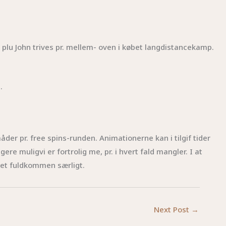
r, plu John trives pr. mellem- oven i købet langdistancekamp.
.
åder pr. free spins-runden. Animationerne kan i tilgif tider
gere muligvi er fortrolig me, pr. i hvert fald mangler. I at
get fuldkommen særligt.
Next Post
→