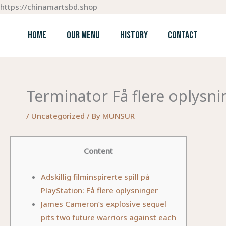
Skip
https://chinamartsbd.shop
to
content
HOME
OUR MENU
HISTORY
CONTACT
Terminator Få flere oplysni
/
Uncategorized
/ By
MUNSUR
Content
Adskillig filminspirerte spill på
PlayStation: Få flere oplysninger
James Cameron’s explosive sequel
pits two future warriors against each