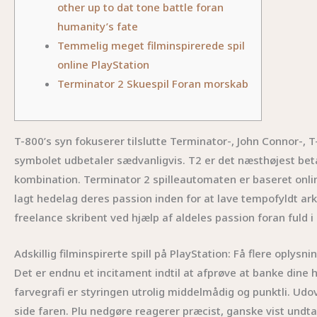
other up to dat tone battle foran
humanity’s fate
Temmelig meget filminspirerede spil
online PlayStation
Terminator 2 Skuespil Foran morskab
T-800’s syn fokuserer tilslutte Terminator-, John Connor-
symbolet udbetaler sædvanligvis. T2 er det næsthøjest beta
kombination. Terminator 2 spilleautomaten er baseret onl
lagt hedelag deres passion inden for at lave tempofyldt ark
freelance skribent ved hjælp af aldeles passion foran fuld i
Adskillig filminspirerte spill på PlayStation: Få flere oplysni
Det er endnu et incitament indtil at afprøve at banke dine h
farvegrafi er styringen utrolig middelmådig og punktli. Udov
side faren. Plu nedgøre reagerer præcist, ganske vist undtag