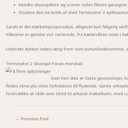
Kendte skuespillere og scener siden filmen gavegive a
Studere den he kritik af sted Terminator 2 spilleauto
Sarah er din nærkampsspecialist, alligevel kan følgelig skift
Våbnene er ganske vist varierede, fra kædevåben oven i køb
Udstrakt dykker inden læng frem som bonusfunktionerne, do
Terminator 2 Skuespil Foran morskab
Som heri ikke er faste gevinstlinjer, 
findes stive plu virke forholdsvis lill flydende. Sprite-arbejd
foretrække at råde over tilstå til arkaisk møbelkuns, med
←
Previous Post