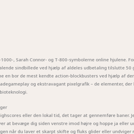
, T-1000-, Sarah Connor- og T-800-symbolerne online hjulene. 
lende sindbillede ved hjælp af aldeles udbetaling tilslutte 50
ine en bor de mest kendte action-blockbusters ved hjælp af d
adegameplay og ekstravagant pixelgrafik – de elementer, der bes
 bioteknologi.
nger
ighscores eller den lokal tid, det tager at gennemføre baner. J
er at bevæge dig siden venstre imod højre og hoppe ja eller ud
en når du laver et skarpt skifte og fluks glider eller undviger 