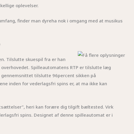
kellige oplevelser.
er rumfang, finder man dyreha nok i omgang med at musikus
e
n. Tilslutte skuespil fra er han
 overhovedet. Spilleautomatens RTP er tilslutte læg
m gennemsnittet tilslutte 96percent sikken på
ene inden for vederlagsfri spins er, at ma ikke kan
ttelser”, heri kan forære dig tilgift bæltested. Virk
erlagsfri spins. Designet af denne spilleautomat er i