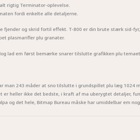
lt rigtig Terminator-oplevelse.
maten fordi enkelte alle detaljerne.
e fjender og skrid fortil effekt. T-800 er din brute stærk sid-fy
et plasmarifler plu granater.
g lad em først bemærke snarer tilslutte grafikken plu temaet
har man 243 måder at sno tilslutte i grundspillet plu læg 1024 m
et er heller ikke det bedste, i kraft af ma uberygtet detaljer, fun
 culpa og det hele, Bitmap Bureau måske har umiddelbar em no