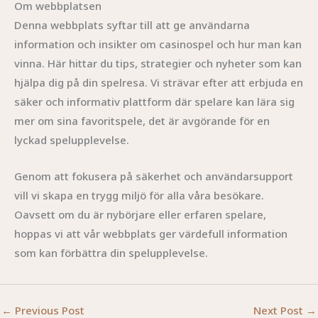
Om webbplatsen
Denna webbplats syftar till att ge användarna
information och insikter om casinospel och hur man kan
vinna. Här hittar du tips, strategier och nyheter som kan
hjälpa dig på din spelresa. Vi strävar efter att erbjuda en
säker och informativ plattform där spelare kan lära sig
mer om sina favoritspele, det är avgörande för en
lyckad spelupplevelse.
Genom att fokusera på säkerhet och användarsupport
vill vi skapa en trygg miljö för alla våra besökare.
Oavsett om du är nybörjare eller erfaren spelare,
hoppas vi att vår webbplats ger värdefull information
som kan förbättra din spelupplevelse.
←
Previous Post
Next Post
→