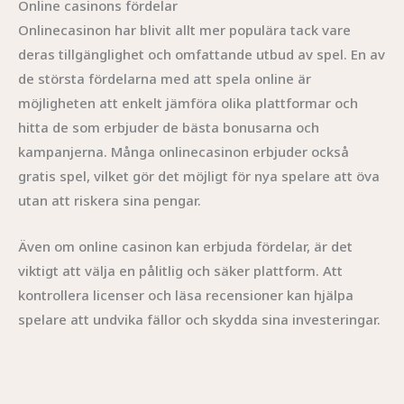
Online casinons fördelar
Onlinecasinon har blivit allt mer populära tack vare
deras tillgänglighet och omfattande utbud av spel. En av
de största fördelarna med att spela online är
möjligheten att enkelt jämföra olika plattformar och
hitta de som erbjuder de bästa bonusarna och
kampanjerna. Många onlinecasinon erbjuder också
gratis spel, vilket gör det möjligt för nya spelare att öva
utan att riskera sina pengar.
Även om online casinon kan erbjuda fördelar, är det
viktigt att välja en pålitlig och säker plattform. Att
kontrollera licenser och läsa recensioner kan hjälpa
spelare att undvika fällor och skydda sina investeringar.