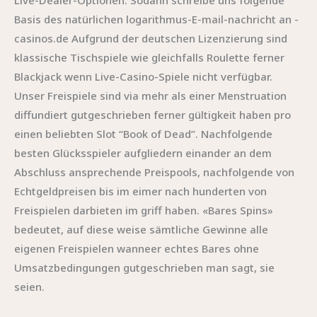
Live-Dealer-Optionen. Sodann schreibe uns folgende
Basis des natürlichen logarithmus-E-mail-nachricht an -
casinos.de Aufgrund der deutschen Lizenzierung sind
klassische Tischspiele wie gleichfalls Roulette ferner
Blackjack wenn Live-Casino-Spiele nicht verfügbar.
Unser Freispiele sind via mehr als einer Menstruation
diffundiert gutgeschrieben ferner gültigkeit haben pro
einen beliebten Slot “Book of Dead”. Nachfolgende
besten Glücksspieler aufgliedern einander an dem
Abschluss ansprechende Preispools, nachfolgende von
Echtgeldpreisen bis im eimer nach hunderten von
Freispielen darbieten im griff haben. «Bares Spins»
bedeutet, auf diese weise sämtliche Gewinne alle
eigenen Freispielen wanneer echtes Bares ohne
Umsatzbedingungen gutgeschrieben man sagt, sie
seien.