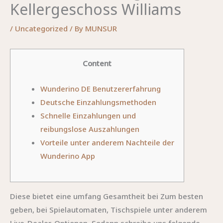
Kellergeschoss Williams
/
Uncategorized
/ By
MUNSUR
Content
Wunderino DE Benutzererfahrung
Deutsche Einzahlungsmethoden
Schnelle Einzahlungen und
reibungslose Auszahlungen
Vorteile unter anderem Nachteile der
Wunderino App
Diese bietet eine umfang Gesamtheit bei Zum besten
geben, bei Spielautomaten, Tischspiele unter anderem