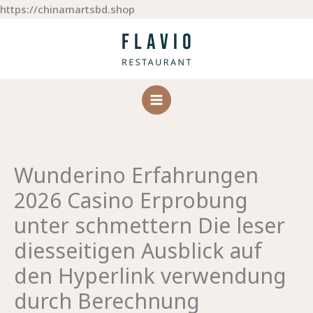
Skip
https://chinamartsbd.shop
to
content
Wunderino Erfahrungen
2026 Casino Erprobung
unter schmettern Die leser
diesseitigen Ausblick auf
den Hyperlink verwendung
durch Berechnung