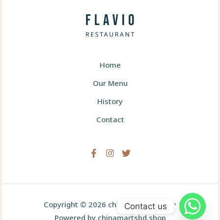
Home
Our Menu
History
Contact
Copyright © 2026 chinamartsbd.shop
Contact us
Powered by chinamartsbd.shop