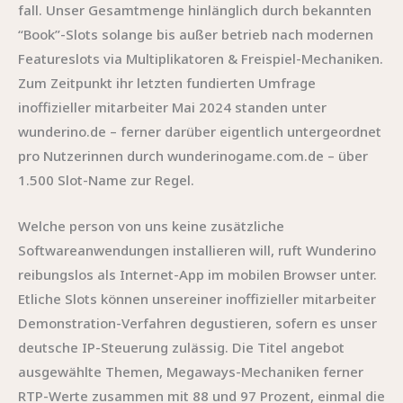
fall. Unser Gesamtmenge hinlänglich durch bekannten
“Book”-Slots solange bis außer betrieb nach modernen
Featureslots via Multiplikatoren & Freispiel-Mechaniken.
Zum Zeitpunkt ihr letzten fundierten Umfrage
inoffizieller mitarbeiter Mai 2024 standen unter
wunderino.de – ferner darüber eigentlich untergeordnet
pro Nutzerinnen durch wunderinogame.com.de – über
1.500 Slot-Name zur Regel.
Welche person von uns keine zusätzliche
Softwareanwendungen installieren will, ruft Wunderino
reibungslos als Internet-App im mobilen Browser unter.
Etliche Slots können unsereiner inoffizieller mitarbeiter
Demonstration-Verfahren degustieren, sofern es unser
deutsche IP-Steuerung zulässig. Die Titel angebot
ausgewählte Themen, Megaways-Mechaniken ferner
RTP-Werte zusammen mit 88 und 97 Prozent, einmal die