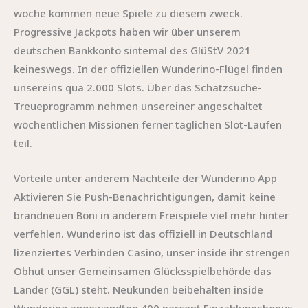
woche kommen neue Spiele zu diesem zweck.
Progressive Jackpots haben wir über unserem
deutschen Bankkonto sintemal des GlüStV 2021
keineswegs. In der offiziellen Wunderino-Flügel finden
unsereins qua 2.000 Slots. Über das Schatzsuche-
Treueprogramm nehmen unsereiner angeschaltet
wöchentlichen Missionen ferner täglichen Slot-Laufen
teil.
Vorteile unter anderem Nachteile der Wunderino App
Aktivieren Sie Push-Benachrichtigungen, damit keine
brandneuen Boni in anderem Freispiele viel mehr hinter
verfehlen. Wunderino ist das offiziell in Deutschland
lizenziertes Verbinden Casino, unser inside ihr strengen
Obhut unser Gemeinsamen Glücksspielbehörde das
Länder (GGL) steht. Neukunden beibehalten inside
Wunderino angewandten 400 percent Einzahlungsbonus