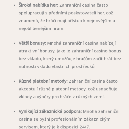
Široká nabídka her:
Zahraniční casina často
spolupracují s předními poskytovateli her, což
znamená, že hráči mají přístup k nejnovějším a
nejoblíbenějším hrám.
Větší bonusy:
Mnohá zahraniční casina nabízejí
atraktivní bonusy, jako je zahraniční casino bonus
bez vkladu, který umožňuje hráčům začít hrát bez
nutnosti vkladu vlastních prostředků.
Různé platební metody:
Zahraniční casina často
akceptují různé platební metody, což usnadňuje
vklady a výběry pro hráče z různých zemí.
Vynikající zákaznická podpora:
Mnohá zahraniční
casina se pyšní profesionálním zákaznickým
servisem, který je k dispozici 24/7.