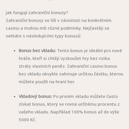
Jak fungují zahraniční bonusy?
Zahraniční bonusy se liší v závislosti na konkrétním
casinu a mohou mít různé podmínky. Nejčastěji se
setkáte s následujícími typy bonusů:
Bonus bez vkladu:
Tento bonus je ideální pro nové
hráče, kteří si chtějí vyzkoušet hry bez rizika
ztráty vlastních peněz. Zahraniční casino bonus
bez vkladu obvykle zahrnuje určitou částku, kterou
můžete použít na hraní her.
Vkladový bonus:
Po prvním vkladu můžete často
získat bonus, který se rovná určitému procentu z
vašeho vkladu. Například 100% bonus až do výše
5000 Kč.