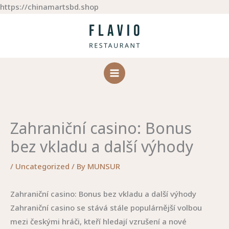
Skip
https://chinamartsbd.shop
to
content
Zahraniční casino: Bonus
bez vkladu a další výhody
/
Uncategorized
/ By
MUNSUR
Zahraniční casino: Bonus bez vkladu a další výhody
Zahraniční casino se stává stále populárnější volbou
mezi českými hráči, kteří hledají vzrušení a nové