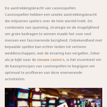
De aantrekkingskracht van casinospellen
Casinospellen hebben een unieke aantrekkingskracht
die miljoenen spelers over de hele wereld trekt. De
combinatie van spanning, strategie en de mogelijkheid
om grote bedragen te winnen maakt het voor veel
mensen een fascinerende bezigheid. Onbekendheid met
bepaalde spellen kan echter leiden tot verloren
weddenschappen, wat de ervaring kan vergallen. Zeker
als je kijkt naar de
nieuwe casino's
, is het essentieel om
de basisprincipes van casinospellen te begrijpen om
optimaal te profiteren van deze enerverende
activiteiten.