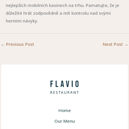
nejlepších mobilních kasinech na trhu. Pamatujte, že je
důležité hrát zodpovědně a mít kontrolu nad svými
herními návyky.
←
Previous Post
Next Post
→
Home
Our Menu