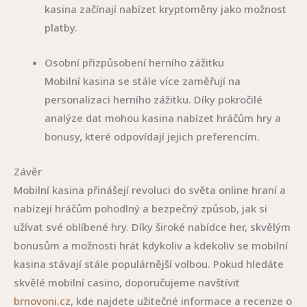
kasina začínají nabízet kryptoměny jako možnost
platby.
Osobní přizpůsobení herního zážitku
Mobilní kasina se stále více zaměřují na
personalizaci herního zážitku. Díky pokročilé
analýze dat mohou kasina nabízet hráčům hry a
bonusy, které odpovídají jejich preferencím.
Závěr
Mobilní kasina přinášejí revoluci do světa online hraní a
nabízejí hráčům pohodlný a bezpečný způsob, jak si
užívat své oblíbené hry. Díky široké nabídce her, skvělým
bonusům a možnosti hrát kdykoliv a kdekoliv se mobilní
kasina stávají stále populárnější volbou. Pokud hledáte
skvělé mobilní casino, doporučujeme navštívit
brnovoni.cz
, kde najdete užitečné informace a recenze o