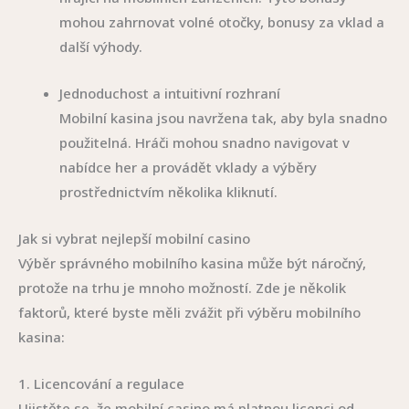
mohou zahrnovat volné otočky, bonusy za vklad a
další výhody.
Jednoduchost a intuitivní rozhraní
Mobilní kasina jsou navržena tak, aby byla snadno
použitelná. Hráči mohou snadno navigovat v
nabídce her a provádět vklady a výběry
prostřednictvím několika kliknutí.
Jak si vybrat nejlepší mobilní casino
Výběr správného mobilního kasina může být náročný,
protože na trhu je mnoho možností. Zde je několik
faktorů, které byste měli zvážit při výběru mobilního
kasina:
1. Licencování a regulace
Ujistěte se, že mobilní casino má platnou licenci od