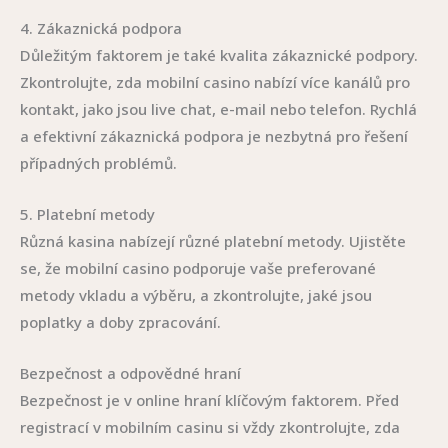
4. Zákaznická podpora
Důležitým faktorem je také kvalita zákaznické podpory.
Zkontrolujte, zda mobilní casino nabízí více kanálů pro
kontakt, jako jsou live chat, e-mail nebo telefon. Rychlá
a efektivní zákaznická podpora je nezbytná pro řešení
případných problémů.
5. Platební metody
Různá kasina nabízejí různé platební metody. Ujistěte
se, že mobilní casino podporuje vaše preferované
metody vkladu a výběru, a zkontrolujte, jaké jsou
poplatky a doby zpracování.
Bezpečnost a odpovědné hraní
Bezpečnost je v online hraní klíčovým faktorem. Před
registrací v mobilním casinu si vždy zkontrolujte, zda