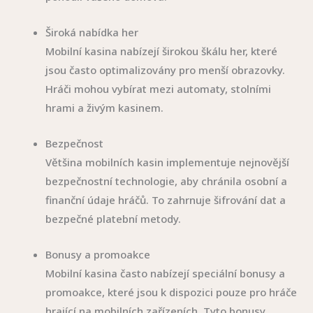
Široká nabídka her
Mobilní kasina nabízejí širokou škálu her, které
jsou často optimalizovány pro menší obrazovky.
Hráči mohou vybírat mezi automaty, stolními
hrami a živým kasinem.
Bezpečnost
Většina mobilních kasin implementuje nejnovější
bezpečnostní technologie, aby chránila osobní a
finanční údaje hráčů. To zahrnuje šifrování dat a
bezpečné platební metody.
Bonusy a promoakce
Mobilní kasina často nabízejí speciální bonusy a
promoakce, které jsou k dispozici pouze pro hráče
hrající na mobilních zařízeních. Tyto bonusy