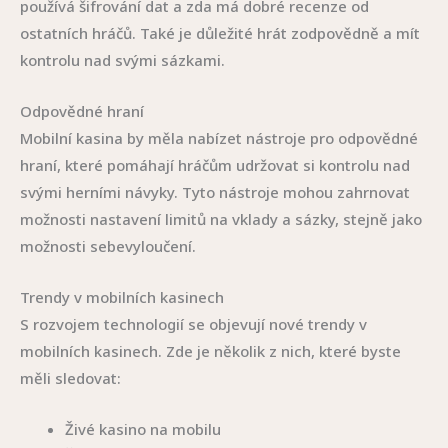
používá šifrování dat a zda má dobré recenze od
ostatních hráčů. Také je důležité hrát zodpovědně a mít
kontrolu nad svými sázkami.
Odpovědné hraní
Mobilní kasina by měla nabízet nástroje pro odpovědné
hraní, které pomáhají hráčům udržovat si kontrolu nad
svými herními návyky. Tyto nástroje mohou zahrnovat
možnosti nastavení limitů na vklady a sázky, stejně jako
možnosti sebevyloučení.
Trendy v mobilních kasinech
S rozvojem technologií se objevují nové trendy v
mobilních kasinech. Zde je několik z nich, které byste
měli sledovat:
Živé kasino na mobilu