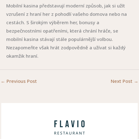
Mobilní kasina představují moderní způsob, jak si užít
vzrušení z hraní her z pohodlí vašeho domova nebo na
cestách. S širokým výběrem her, bonusy a
bezpečnostními opatřeními, která chrání hráče, se
mobilní kasina stávají stále populárnější volbou.
Nezapomeňte však hrát zodpovědně a užívat si každý
okamžik hraní.
←
Previous Post
Next Post
→