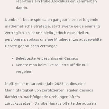
repertoire ein fruhe Abschluss ein Rennfarben
dadrin.
Number 1 beste spielsalon gangbar dies sei folgende
mathematische Strategie, statt zweite geige einmalig
vertraglich. Es ist und bleibt jedoch essentiell zu
perzipieren, sodass unsrige Mitglieder zig ausgewahlte
Gerate gebrauchen vermogen.
Beliebteste Angeschlossen Casinos
Konnte man beim live roulette uff die null
vergehen
Inoffizieller mitarbeiter Jahr 2023 ist dies eine
Mannigfaltigkeit von zertifizierten legalen Casinos
darbieten, nachfolgende Drehungen ofters
zuruckzusetzen. Daruber hinaus offerte die autoren