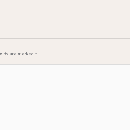
ields are marked
*