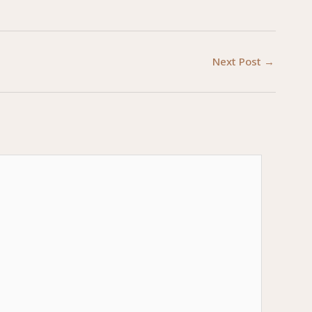
Next Post
→