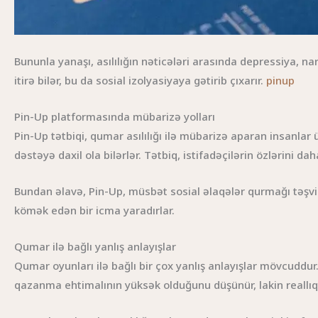
Bununla yanaşı, asılılığın nəticələri arasında depressiya, nar
itirə bilər, bu da sosial izolyasiyaya gətirib çıxarır.
pinup
Pin-Up platformasında mübarizə yolları
Pin-Up tətbiqi, qumar asılılığı ilə mübarizə aparan insanlar 
dəstəyə daxil ola bilərlər. Tətbiq, istifadəçilərin özlərini da
Bundan əlavə, Pin-Up, müsbət sosial əlaqələr qurmağı təşvi
kömək edən bir icma yaradırlar.
Qumar ilə bağlı yanlış anlayışlar
Qumar oyunları ilə bağlı bir çox yanlış anlayışlar mövcuddur.
qazanma ehtimalının yüksək olduğunu düşünür, lakin reallıqda