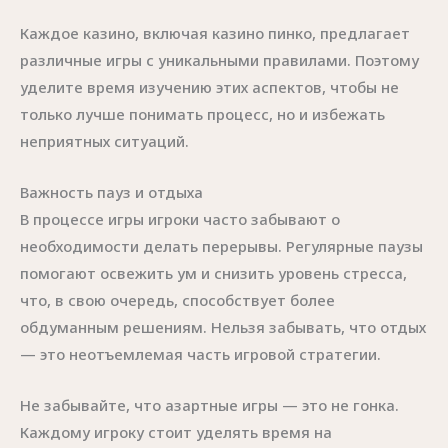
Каждое казино, включая казино пинко, предлагает
различные игры с уникальными правилами. Поэтому
уделите время изучению этих аспектов, чтобы не
только лучше понимать процесс, но и избежать
неприятных ситуаций.
Важность пауз и отдыха
В процессе игры игроки часто забывают о
необходимости делать перерывы. Регулярные паузы
помогают освежить ум и снизить уровень стресса,
что, в свою очередь, способствует более
обдуманным решениям. Нельзя забывать, что отдых
— это неотъемлемая часть игровой стратегии.
Не забывайте, что азартные игры — это не гонка.
Каждому игроку стоит уделять время на