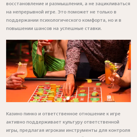
восстановление и размышления, а не зацикливаться
на непрерывной игре. Это поможет не только в
поддержании психологического комфорта, но и в
повышении шансов на успешные ставки.
Казино пинко и ответственное отношение к игре
активно поддерживает культуру ответственной
игры, предлагая игрокам инструменты для контроля