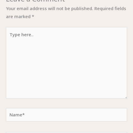
Your email address will not be published.
Required fields
are marked
*
Type
here..
Name*