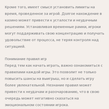
Кроме того, имеет смысл установить лимиты на
время, проведенное за игрой. Долгое нахождение в
казино может привести к усталости и неудачным
решениям. Устанавливая временные рамки, игроки
могут поддерживать свою концентрацию и получать
удовольствие от процесса, не теряя контроля над
ситуацией.
Понимание правил игр
Перед тем как начать играть, важно ознакомиться с
правилами каждой игры. Это позволит не только
повысить шансы на выигрыш, но и сделать игру
более увлекательной. Незнание правил может
привести к неудачам и разочарованию, что в свою
очередь может негативно сказаться на
эмоциональном состоянии игрока.